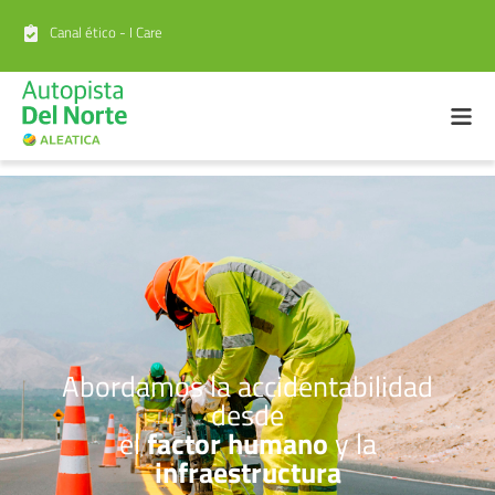
Canal ético - I Care
Abordamos la accidentabilidad
desde
el
factor humano
y la
infraestructura