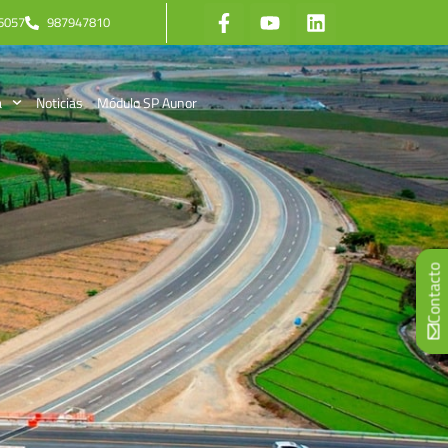
6057
987947810
a
Noticias
Módulo SP Aunor
Contacto