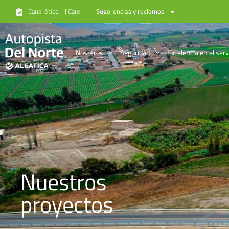
Canal ético - I Care
Sugerencias y reclamos
Nosotros
Seguridad
Excelencia en el serv
Nuestros
proyectos