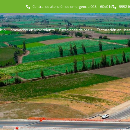
Central de atención de emergencia 043 - 604014
99921
icio
Innovación en Movimiento
Estaciones de peaje
Facturación en líne