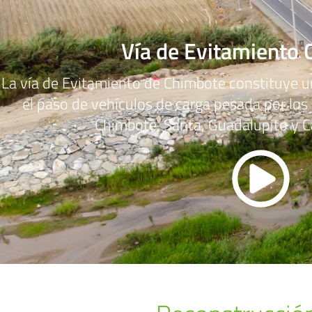
Vía de Evitamiento 
La vía de Evitamiento de Chimbote constituye un
el paso de vehículos de carga pesada por los
Chimbote, Santa, Guadalupito y 