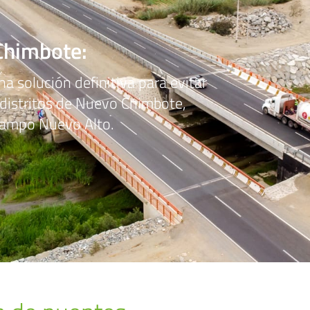
Chimbote:
a solución definitiva para evitar
 distritos de Nuevo Chimbote,
Campo Nuevo Alto.