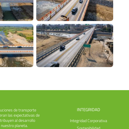
INTEGRIDAD
uciones de transporte
eran las expectativas de
tribuyen al desarrollo
Integridad Corporativa
 nuestro planeta.
Sostenibilidad