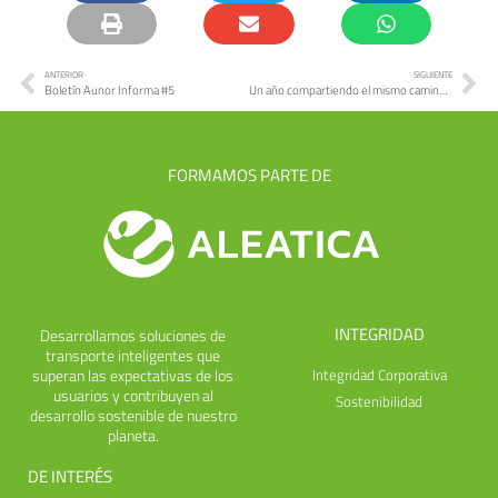
ANTERIOR
SIGUIENTE
Boletín Aunor Informa #5
Un año compartiendo el mismo camino | Memoria anual 2022 – Aunor
FORMAMOS PARTE DE
INTEGRIDAD
Desarrollamos soluciones de
transporte inteligentes que
superan las expectativas de los
Integridad Corporativa
usuarios y contribuyen al
Sostenibilidad
desarrollo sostenible de nuestro
planeta.
DE INTERÉS